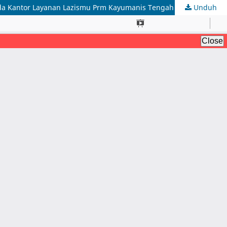
ada Kantor Layanan Lazismu Prm Kayumanis Tengah
Unduh