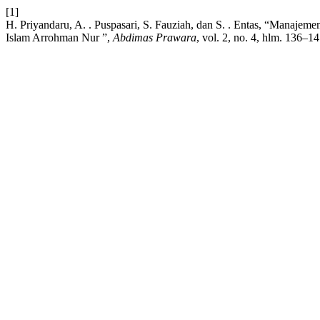
[1]
H. Priyandaru, A. . Puspasari, S. Fauziah, dan S. . Entas, “Manaje
Islam Arrohman Nur ”,
Abdimas Prawara
, vol. 2, no. 4, hlm. 136–1