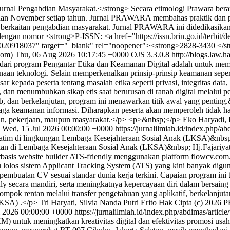
l Pengabdian Masyarakat.</strong> Secara etimologi Prawara berarti 
uli dan November setiap tahun. Jurnal PRAWARA membahas praktik dan 
k berkaitan pengabdian masyarakat. Jurnal PRAWARA ini didedikasikan 
dengan nomor <strong>P-ISSN: <a href="https://issn.brin.go.id/terbi
20307020918037" target="_blank" rel="noopener"><strong>2828-3430 </
com)
Thu, 06 Aug 2026 10:17:45 +0000
OJS 3.3.0.8
http://blogs.law.h
dari program Pengantar Etika dan Keamanan Digital adalah untuk me
gunaan teknologi. Selain memperkenalkan prinsip-prinsip keamanan seper
pada peserta tentang masalah etika seperti privasi, integritas data, d
 menumbuhkan sikap etis saat berurusan di ranah digital melalui pende
 dan berkelanjutan, program ini menawarkan titik awal yang penting.&n
 menjaga keamanan informasi. Diharapkan peserta akan memperoleh tidak h
kan, pekerjaan, maupun masyarakat.</p> <p>&nbsp;</p>
Eko Haryadi, 
Wed, 15 Jul 2026 00:00:00 +0000
https://jurnalilmiah.id/index.php/a
atim di lingkungan Lembaga Kesejahteraan Sosial Anak (LKSA)&nbsp; 
nakan di Lembaga Kesejahteraan Sosial Anak (LKSA)&nbsp; Hj.Fajariy
rbasis website builder ATS-friendly menggunakan platform flowcv.co
 lolos sistem Applicant Tracking System (ATS) yang kini banyak digu
mbuatan CV sesuai standar dunia kerja terkini. Capaian program ini 
secara mandiri, serta meningkatnya kepercayaan diri dalam bersaing d
mpok rentan melalui transfer pengetahuan yang aplikatif, berkelanjut
LKSA) .</p>
Tri Haryati, Silvia Nanda Putri Erito
Hak Cipta (c) 202
l 2026 00:00:00 +0000
https://jurnalilmiah.id/index.php/abdimas/articl
) untuk meningkatkan kreativitas digital dan efektivitas promosi us