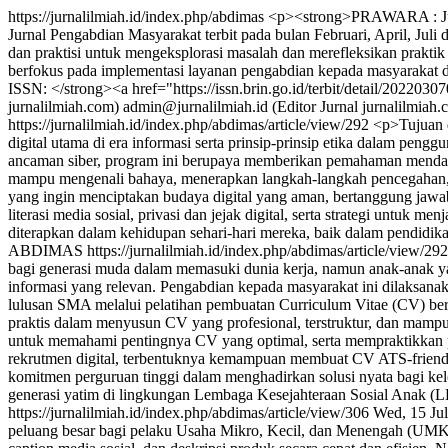
https://jurnalilmiah.id/index.php/abdimas
<p><strong>PRAWARA : Jurna
Jurnal Pengabdian Masyarakat terbit pada bulan Februari, April, J
dan praktisi untuk mengeksplorasi masalah dan merefleksikan prakti
berfokus pada implementasi layanan pengabdian kepada masyarakat 
ISSN: </strong><a href="https://issn.brin.go.id/terbit/detail/202
jurnalilmiah.com)
admin@jurnalilmiah.id (Editor Jurnal jurnalilmiah.
https://jurnalilmiah.id/index.php/abdimas/article/view/292
<p>Tujuan 
digital utama di era informasi serta prinsip-prinsip etika dalam peng
ancaman siber, program ini berupaya memberikan pemahaman mendasar ke
mampu mengenali bahaya, menerapkan langkah-langkah pencegahan, dan
yang ingin menciptakan budaya digital yang aman, bertanggung jawab,
literasi media sosial, privasi dan jejak digital, serta strategi untuk
diterapkan dalam kehidupan sehari-hari mereka, baik dalam pendidi
ABDIMAS
https://jurnalilmiah.id/index.php/abdimas/article/view/292
bagi generasi muda dalam memasuki dunia kerja, namun anak-anak y
informasi yang relevan. Pengabdian kepada masyarakat ini dilaksa
lulusan SMA melalui pelatihan pembuatan Curriculum Vitae (CV) be
praktis dalam menyusun CV yang profesional, terstruktur, dan mampu
untuk memahami pentingnya CV yang optimal, serta mempraktikkan pe
rekrutmen digital, terbentuknya kemampuan membuat CV ATS-friendly 
komitmen perguruan tinggi dalam menghadirkan solusi nyata bagi kelo
generasi yatim di lingkungan Lembaga Kesejahteraan Sosial Anak (
https://jurnalilmiah.id/index.php/abdimas/article/view/306
Wed, 15 Ju
peluang besar bagi pelaku Usaha Mikro, Kecil, dan Menengah (UMKM