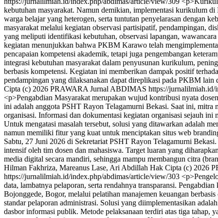
https://jurnalilmiah.id/index.php/abdimas/article/view/309
<p>Kurikul
kebutuhan masyarakat. Namun demikian, implementasi kurikulum di Pu
warga belajar yang heterogen, serta tuntutan penyelarasan dengan k
masyarakat melalui kegiatan observasi partisipatif, pendampingan,
yang meliputi identifikasi kebutuhan, observasi lapangan, wawanc
kegiatan menunjukkan bahwa PKBM Karawo telah mengimplementasik
pencapaian kompetensi akademik, tetapi juga pengembangan keteramp
integrasi kebutuhan masyarakat dalam penyusunan kurikulum, pening
berbasis kompetensi. Kegiatan ini memberikan dampak positif terh
pendampingan yang dilaksanakan dapat direplikasi pada PKBM lain 
Cipta (c) 2026 PRAWARA Jurnal ABDIMAS
https://jurnalilmiah.i
<p>Pengabdian Masyarakat merupakan wujud kontribusi nyata dosen d
ini adalah anggota PSHT Rayon Telagamurni Bekasi. Saat ini, mitra 
organisasi. Informasi dan dokumentasi kegiatan organisasi sejauh ini m
Untuk mengatasi masalah tersebut, solusi yang ditawarkan adalah m
namun memiliki fitur yang kuat untuk menciptakan situs web branding 
Sabtu, 27 Juni 2026 di Sekretariat PSHT Rayon Telagamurni Bekasi.
intensif oleh tim dosen dan mahasiswa. Target luaran yang diharapk
media digital secara mandiri, sehingga mampu membangun citra (brandin
Hilman Fakhriza, Mareanus Lase, Ari Abdillah
Hak Cipta (c) 202
https://jurnalilmiah.id/index.php/abdimas/article/view/303
<p>Pengelol
data, lambatnya pelaporan, serta rendahnya transparansi. Pengabdi
Bojonggede, Bogor, melalui pelatihan manajemen keuangan berbasis di
standar pelaporan administrasi. Solusi yang diimplementasikan adalah
dasbor informasi publik. Metode pelaksanaan terdiri atas tiga tahap, 