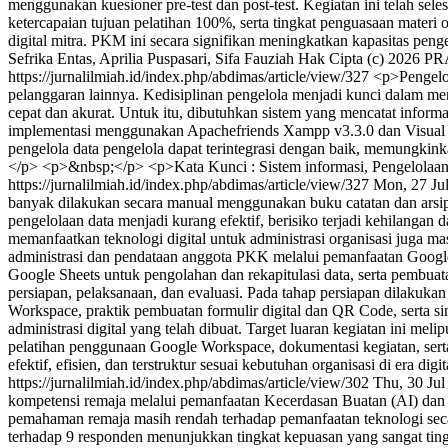
menggunakan kuesioner pre-test dan post-test. Kegiatan ini telah sel
ketercapaian tujuan pelatihan 100%, serta tingkat penguasaan materi 
digital mitra. PKM ini secara signifikan meningkatkan kapasitas peng
Sefrika Entas, Aprilia Puspasari, Sifa Fauziah
Hak Cipta (c) 2026
https://jurnalilmiah.id/index.php/abdimas/article/view/327
<p>Pengelo
pelanggaran lainnya. Kedisiplinan pengelola menjadi kunci dalam me
cepat dan akurat. Untuk itu, dibutuhkan sistem yang mencatat in
implementasi menggunakan Apachefriends Xampp v3.3.0 dan Visual St
pengelola data pengelola dapat terintegrasi dengan baik, memungkinka
</p> <p>&nbsp;</p> <p>Kata Kunci : Sistem informasi, Pengelolaa
https://jurnalilmiah.id/index.php/abdimas/article/view/327
Mon, 27 Ju
banyak dilakukan secara manual menggunakan buku catatan dan arsip 
pengelolaan data menjadi kurang efektif, berisiko terjadi kehilangan
memanfaatkan teknologi digital untuk administrasi organisasi juga ma
administrasi dan pendataan anggota PKK melalui pemanfaatan Googl
Google Sheets untuk pengolahan dan rekapitulasi data, serta pembuat
persiapan, pelaksanaan, dan evaluasi. Pada tahap persiapan dilakukan
Workspace, praktik pembuatan formulir digital dan QR Code, serta si
administrasi digital yang telah dibuat. Target luaran kegiatan ini mel
pelatihan penggunaan Google Workspace, dokumentasi kegiatan, serta 
efektif, efisien, dan terstruktur sesuai kebutuhan organisasi di era digi
https://jurnalilmiah.id/index.php/abdimas/article/view/302
Thu, 30 Ju
kompetensi remaja melalui pemanfaatan Kecerdasan Buatan (AI) dan pe
pemahaman remaja masih rendah terhadap pemanfaatan teknologi secar
terhadap 9 responden menunjukkan tingkat kepuasan yang sangat ting