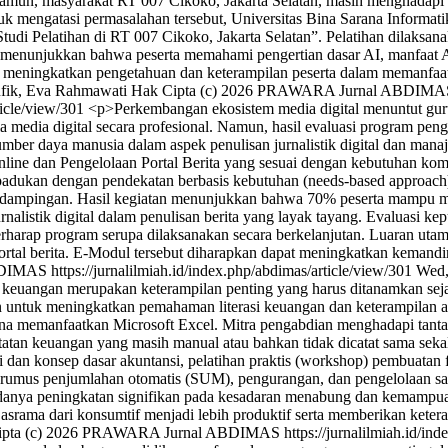
en. Namun, masyarakat RT 007 Cikoko, Jakarta Selatan, masih menghad
uk mengatasi permasalahan tersebut, Universitas Bina Sarana Informa
tudi Pelatihan di RT 007 Cikoko, Jakarta Selatan”. Pelatihan dilaksan
n menunjukkan bahwa peserta memahami pengertian dasar AI, manfa
erhasil meningkatkan pengetahuan dan keterampilan peserta dalam mem
ufik, Eva Rahmawati
Hak Cipta (c) 2026 PRAWARA Jurnal ABDIM
ticle/view/301
<p>Perkembangan ekosistem media digital menuntut gu
a media digital secara profesional. Namun, hasil evaluasi program p
 daya manusia dalam aspek penulisan jurnalistik digital dan manaje
ne dan Pengelolaan Portal Berita yang sesuai dengan kebutuhan kom
padukan dengan pendekatan berbasis kebutuhan (needs-based approach)
n pendampingan. Hasil kegiatan menunjukkan bahwa 70% peserta mampu m
listik digital dalam penulisan berita yang layak tayang. Evaluasi ke
harap program serupa dilaksanakan secara berkelanjutan. Luaran uta
an portal berita. E-Modul tersebut diharapkan dapat meningkatkan kemandi
ABDIMAS
https://jurnalilmiah.id/index.php/abdimas/article/view/301
Wed,
 keuangan merupakan keterampilan penting yang harus ditanamkan sej
an untuk meningkatkan pemahaman literasi keuangan dan keterampilan 
na memanfaatkan Microsoft Excel. Mitra pengabdian menghadapi tant
atan keuangan yang masih manual atau bahkan tidak dicatat sama sekal
dan konsep dasar akuntansi, pelatihan praktis (workshop) pembuatan
el, rumus penjumlahan otomatis (SUM), pengurangan, dan pengelolaan s
kan adanya peningkatan signifikan pada kesadaran menabung dan kemampu
 asrama dari konsumtif menjadi lebih produktif serta memberikan keter
ipta (c) 2026 PRAWARA Jurnal ABDIMAS
https://jurnalilmiah.id/in