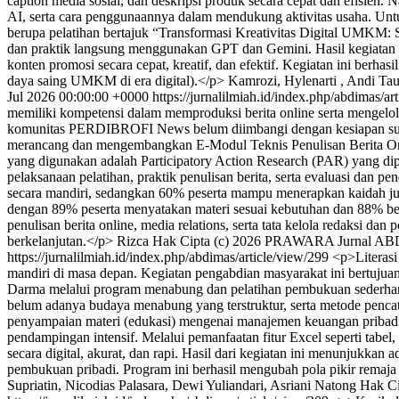
caption media sosial, dan deskripsi produk secara cepat dan efisi
AI, serta cara penggunaannya dalam mendukung aktivitas usaha. Unt
berupa pelatihan bertajuk “Transformasi Kreativitas Digital UMKM: S
dan praktik langsung menggunakan GPT dan Gemini. Hasil kegiata
konten promosi secara cepat, kreatif, dan efektif. Kegiatan ini b
daya saing UMKM di era digital).</p>
Kamrozi, Hylenarti , Andi Ta
Jul 2026 00:00:00 +0000
https://jurnalilmiah.id/index.php/abdimas/ar
memiliki kompetensi dalam memproduksi berita online serta mengelol
komunitas PERDIBROFI News belum diimbangi dengan kesiapan sumber
merancang dan mengembangkan E-Modul Teknis Penulisan Berita Onli
yang digunakan adalah Participatory Action Research (PAR) yang di
pelaksanaan pelatihan, praktik penulisan berita, serta evaluasi da
secara mandiri, sedangkan 60% peserta mampu menerapkan kaidah jurna
dengan 89% peserta menyatakan materi sesuai kebutuhan dan 88% ber
penulisan berita online, media relations, serta tata kelola redaksi d
berkelanjutan.</p>
Rizca
Hak Cipta (c) 2026 PRAWARA Jurnal 
https://jurnalilmiah.id/index.php/abdimas/article/view/299
<p>Literasi
mandiri di masa depan. Kegiatan pengabdian masyarakat ini bertuju
Darma melalui program menabung dan pelatihan pembukuan sederha
belum adanya budaya menabung yang terstruktur, serta metode pencat
penyampaian materi (edukasi) mengenai manajemen keuangan pribadi 
pendampingan intensif. Melalui pemanfaatan fitur Excel seperti tab
secara digital, akurat, dan rapi. Hasil dari kegiatan ini menunjuk
pembukuan pribadi. Program ini berhasil mengubah pola pikir remaja
Supriatin, Nicodias Palasara, Dewi Yuliandari, Asriani Natong
Hak C