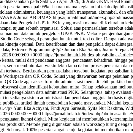
esai dilaksanakan pada Sabtu, 25 April 2026, di Aula GKM. Hasil kuanti
oleh peserta mencapai 95%. Luaran utama kegiatan ini telah dipublikasi
elolaan administrasi keuangan yang lebih transparan, akuntabel, dan e
 PRAWARA Jurnal ABDIMAS
https://jurnalilmiah.id/index.php/abdimas/a
laan data Pengelola UP2K PKK yang masih manual di Kelurahan kel
ncapai tujuan sebuah organisasi. Solusi atas permasalahan tersebut a
formasi maupun data untuk pengelola UP2K PKK. Metode pengembangan 
udio Code sebagai perangkat lunak untuk text editor. Dengan adanya
n kinerja optimal. Data keterlibatan dan data pengelola dapat diintegr
n data, Extreme Programming</p>
Juniarti Eka Sapitri, Juarni Sirega
l 2026 00:00:00 +0000
https://jurnalilmiah.id/index.php/abdimas/artic
kertas, mulai dari pendataan anggota, pencatatan kehadiran, hingga p
 data, serta membutuhkan waktu lebih lama dalam proses pencarian dan 
sih terbatas. Berdasarkan permasalahan tersebut, kegiatan pengabdian 
e Workspace dan QR Code. Solusi yang ditawarkan berupa pelatihan p
an QR Code agar akses formulir administrasi menjadi lebih praktis dan
 observasi dan identifikasi kebutuhan mitra. Tahap pelaksanaan meliput
mulasi pengelolaan data administrasi PKK. Selanjutnya, tahap evaluasi
iputi tersedianya sistem administrasi dan pendataan anggota berbasis dig
publikasi artikel ilmiah pengabdian kepada masyarakat. Melalui kegia
tal.</p>
Yuni Eka Achyani, Findi Ayu Sariasih, Syifa Nur Rakhma, Wi
l 2026 00:00:00 +0000
https://jurnalilmiah.id/index.php/abdimas/articl
nguatan literasi digital. Mitra kegiatan ini membutuhkan keterampila
a produktif. Metode yang digunakan adalah workshop luring dengan pen
gi. Sebanyak 100% peserta sangat setuju kegiatan ini memberikan manf