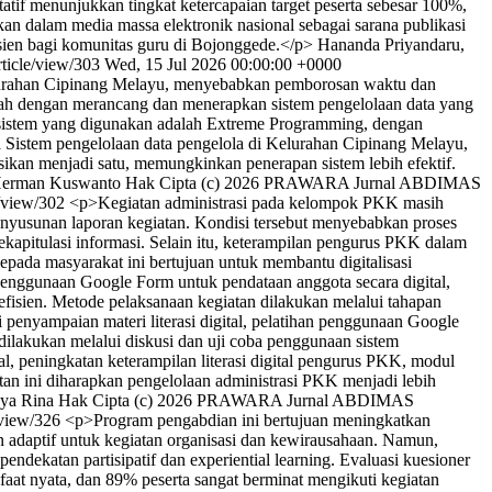
tatif menunjukkan tingkat ketercapaian target peserta sebesar 100%,
kan dalam media massa elektronik nasional sebagai sarana publikasi
fisien bagi komunitas guru di Bojonggede.</p>
Hananda Priyandaru,
rticle/view/303
Wed, 15 Jul 2026 00:00:00 +0000
urahan Cipinang Melayu, menyebabkan pemborosan waktu dan
dalah dengan merancang dan menerapkan sistem pengelolaan data yang
sistem yang digunakan adalah Extreme Programming, dengan
 Sistem pengelolaan data pengelola di Kelurahan Cipinang Melayu,
asikan menjadi satu, memungkinkan penerapan sistem lebih efektif.
r, Herman Kuswanto
Hak Cipta (c) 2026 PRAWARA Jurnal ABDIMAS
le/view/302
<p>Kegiatan administrasi pada kelompok PKK masih
enyusunan laporan kegiatan. Kondisi tersebut menyebabkan proses
rekapitulasi informasi. Selain itu, keterampilan pengurus PKK dalam
kepada masyarakat ini bertujuan untuk membantu digitalisasi
enggunaan Google Form untuk pendataan anggota secara digital,
 efisien. Metode pelaksanaan kegiatan dilakukan melalui tahapan
i penyampaian materi literasi digital, pelatihan penggunaan Google
 dilakukan melalui diskusi dan uji coba penggunaan sistem
ital, peningkatan keterampilan literasi digital pengurus PKK, modul
tan ini diharapkan pengelolaan administrasi PKK menjadi lebih
dya Rina
Hak Cipta (c) 2026 PRAWARA Jurnal ABDIMAS
e/view/326
<p>Program pengabdian ini bertujuan meningkatkan
n adaptif untuk kegiatan organisasi dan kewirausahaan. Namun,
dekatan partisipatif dan experiential learning. Evaluasi kuesioner
aat nyata, dan 89% peserta sangat berminat mengikuti kegiatan