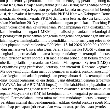
um pada lembaga pendidikan nonformal memegang peranan penting da
sat Kegiatan Belajar Masyarakat (PKBM) sering menghadapi berbagai t
ebutuhan dunia kerja. Kegiatan pengabdian kepada masyarakat ini bert
 diskusi, dan evaluasi bersama pengelola PKBM Karawo Kabupaten Bon
ara mendalam dengan kepala PKBM dan warga belajar, diskusi kelompo
an Kurikulum 2013 yang dipadukan dengan pendekatan Teaching Facto
ilan vokasional dan kewirausahaan. Pendampingan yang dilakukan meng
katan kemitraan dengan UMKM, optimalisasi pemanfaatan teknologi di
adap peningkatan pemahaman pengelola mengenai pengembangan kurikul
dalam upaya meningkatkan mutu pendidikan nonformal yang relevan d
d/index.php/abdimas/article/view/309
Wed, 15 Jul 2026 00:00:00 +0000
an mahasiswa Universitas Bina Sarana Informatika (UBSI) dalam mening
menghadapi permasalahan utama berupa rendahnya keterampilan literasi 
asih tersebar secara sporadis di media sosial pribadi dan belum terkelol
emberikan pelatihan pemanfaatan Content Management System (CMS) Wor
organisasi yang profesional, terarsip, dan interaktif. Rencana kegiat
 Metode yang digunakan meliputi pemaparan materi, praktik langsung 
an dari kegiatan ini adalah peningkatan pengetahuan dan keterampila
g) positif organisasi di era digital, yang dibuktikan dengan terbentuk
6 PRAWARA Jurnal ABDIMAS
https://jurnalilmiah.id/index.php/abdimas
aan keuangan yang tidak terstruktur dan dilakukan secara manual di 
an kepada Masyarakat (PKM) ini bertujuan untuk mengatasi permasalah
gital. Permasalahan utama mitra meliputi rendahnya literasi keuangan 
 pelatihan intensif dan pendampingan aplikasi digital praktis seperti M
yaitu tahap persiapan (observasi dan wawancara), pelaksanaan (workshop