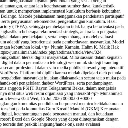
lam menghasilkan layanan pendidikan yang sesuai dengan
antangan, antara lain keterbatasan sumber daya, karakteristik
ujuan untuk memperkuat implementasi kurikulum berbasis kebutuhan
e Bolango. Metode pelaksanaan menggunakan pendekatan partisipatif
k, serta penyusunan rekomendasi pengembangan kurikulum. Hasil
ry (TEFA), sehingga pembelajaran tidak hanya berorientasi pada
hasilkan beberapa rekomendasi strategis, antara lain penguatan
gital dalam pembelajaran, serta pengembangan model evaluasi
um adaptif yang berorientasi pada pemberdayaan masyarakat. Model
engan kebutuhan lokal.</p>
Nurain Karnain, Halim K. Malik
Hak
https://jurnalilmiah.id/index.php/abdimas/article/view/324
katkan literasi digital masyarakat. Mitra sasaran dalam kegiatan
digital dalam pemanfaatan teknologi web untuk strategi branding
a secara profesional dalam satu media publikasi resmi yang interaktif.
dPress. Platform ini dipilih karena mudah dipelajari oleh pemula
an pengabdian masyarakat ini akan dilaksanakan secara tatap muka pada
(hands-on) pengelolaan dasbor WordPress, serta pendampingan
n teknis anggota PSHT Rayon Telagamurni Bekasi dalam mengelola
nya draf situs web resmi organisasi yang interaktif</p>
Muhammad
/article/view/324
Wed, 15 Jul 2026 00:00:00 +0000
lingkungan komunitas pendidikan berpotensi memicu ketidakakuratan
an tersebut pada komunitas Guru Kreatif Mandiri (GKM) Kecamatan
digital, ketergantungan pada pencatatan manual, dan ketiadaan
icrosoft Excel dan Google Sheets yang dapat diintegrasikan dengan
 teoretis dan praktik langsung/hands-on), serta evaluasi