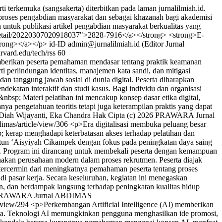
terkemuka (sangsakerta) diterbitkan pada laman jurnalilmiah.id.
proses pengabdian masyarakat dan sebagai khazanah bagi akademisi
untuk publikasi artikel pengabdian masyarakat berkualitas yang
t/detail/20220307020918037">2828-7916</a></strong> <strong>E-
strong></a></p>
id-ID
admin@jurnalilmiah.id (Editor Jurnal
arvard.edu/tech/rss
60
mberikan peserta pemahaman mendasar tentang praktik keamanan
ti perlindungan identitas, manajemen kata sandi, dan mitigasi
an tanggung jawab sosial di dunia digital. Peserta diharapkan
katan interaktif dan studi kasus. Bagi individu dan organisasi
bsp; Materi pelatihan ini mencakup konsep dasar etika digital,
anya pengetahuan teoritis tetapi juga keterampilan praktis yang dapat
Diah Wijayanti, Eka Chandra
Hak Cipta (c) 2026 PRAWARA Jurnal
bdimas/article/view/306
<p>Era digitalisasi membuka peluang besar
kerap menghadapi keterbatasan akses terhadap pelatihan dan
atun ‘Aisyiyah Cikampek dengan fokus pada peningkatan daya saing
m. Program ini dirancang untuk membekali peserta dengan kemampuan
nakan perusahaan modern dalam proses rekrutmen. Peserta diajak
tercermin dari meningkatnya pemahaman peserta tentang proses
i pasar kerja. Secara keseluruhan, kegiatan ini menegaskan
an, dan berdampak langsung terhadap peningkatan kualitas hidup
6 PRAWARA Jurnal ABDIMAS
e/view/294
<p>Perkembangan Artificial Intelligence (AI) memberikan
aha. Teknologi AI memungkinkan pengguna menghasilkan ide promosi,