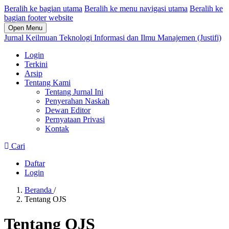
Beralih ke bagian utama
Beralih ke menu navigasi utama
Beralih ke
bagian footer website
Open Menu
Jurnal Keilmuan Teknologi Informasi dan Ilmu Manajemen (Justifi)
Login
Terkini
Arsip
Tentang Kami
Tentang Jurnal Ini
Penyerahan Naskah
Dewan Editor
Pernyataan Privasi
Kontak
Cari
Daftar
Login
Beranda
/
Tentang OJS
Tentang OJS