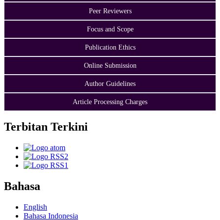
Peer Reviewers
Focus and Scope
Publication Ethics
Online Submission
Author Guidelines
Article Processing Charges
Terbitan Terkini
Bahasa
English
Bahasa Indonesia