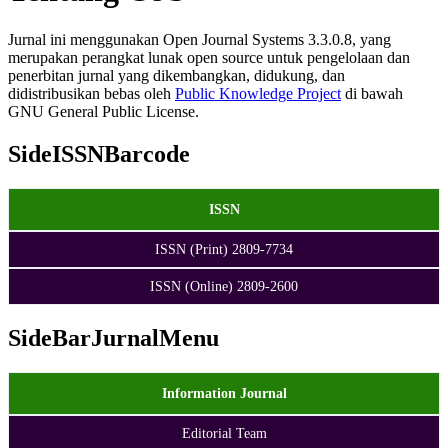
Jurnal ini menggunakan Open Journal Systems 3.3.0.8, yang
merupakan perangkat lunak open source untuk pengelolaan dan
penerbitan jurnal yang dikembangkan, didukung, dan
didistribusikan bebas oleh
Public Knowledge Project
di bawah
GNU General Public License.
SideISSNBarcode
ISSN
ISSN (Print) 2809-7734
ISSN (Online) 2809-2600
SideBarJurnalMenu
Information Journal
Editorial Team