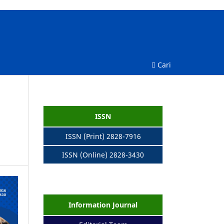
Cari
ISSN
ISSN (Print) 2828-7916
ISSN (Online) 2828-3430
Information Journal