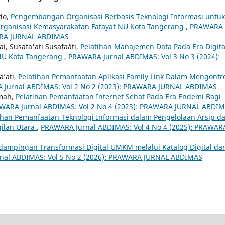
rdo,
Pengembangan Organisasi Berbasis Teknologi Informasi untuk
 Organisasi Kemasyarakatan Fatayat NU Kota Tangerang
,
PRAWARA
WARA JURNAL ABDIMAS
, Susafa'ati Susafaáti,
Pelatihan Manajemen Data Pada Era Digita
 NU Kota Tangerang
,
PRAWARA Jurnal ABDIMAS: Vol 3 No 3 (2024):
a’ati,
Pelatihan Pemanfaatan Aplikasi Family Link Dalam Mengontr
Jurnal ABDIMAS: Vol 2 No 2 (2023): PRAWARA JURNAL ABDIMAS
rmah,
Pelatihan Pemanfaatan Internet Sehat Pada Era Endemi Bagi
WARA Jurnal ABDIMAS: Vol 2 No 4 (2023): PRAWARA JURNAL ABDI
ihan Pemanfaatan Teknologi Informasi dalam Pengelolaan Arsip d
ilan Utara
,
PRAWARA Jurnal ABDIMAS: Vol 4 No 4 (2025): PRAWAR
dampingan Transformasi Digital UMKM melalui Katalog Digital da
nal ABDIMAS: Vol 5 No 2 (2026): PRAWARA JURNAL ABDIMAS