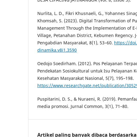
Nurlita, L. D., Fikri Khusnaeli, G., Yohannes Sinag
Khomsah, S. (2023). Digital Transformation of Pu
Management Through the Implementation of E-
Village, Petanahan District, Kebumen Regency. J
Pengabdian Masyarakat, 8(1), 53–60.
https://doi
dinamika.v8i1.3590
Oedojo Soedirham. (2012). Pos Pelayanan Terpa
Pendekatan Sosiokultural untuk Isu Pelayanan K
Kesehatan Masyarakat Nasional, 5(7), 195–198.
https://www.researchgate.net/publication/3052
Puspitarini, D. S., & Nuraeni, R. (2019). Pemanf
media promosi. Jurnal Common, 3(1), 71–80.
Artikel paling banyak dibaca berdasark