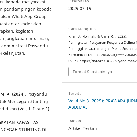
Diterbitkan
asi kepada masyarakat.
2025-07-15
an pendampingan kepada
unakan WhatsApp Group
asi antar kader dan
Cara Mengutip
rapkan, kegiatan
Rifai, B., Normah, & Amin, R. . (2025).
n jangkauan informasi,
Peningkatan Pelayanan Posyandu Delima 
i administrasi Posyandu
Paninggilan Utara dengan Media Sosial da
rkelanjutan.
Komunikasi Digital .
PRAWARA Jurnal ABDIMA
69–73. https://doi.org/10.63297/abdimas.v
Format Sitasi Lainnya
Terbitan
Id, M. A. (2024). Posyandu
Vol 4 No 3 (2025): PRAWARA JUR
tuk Mencegah Stunting
ABDIMAS
didikan (Vol. 1, Issue 2).
Bagian
INGKATAN KAPASITAS
Artikel Terkini
NCEGAH STUNTING DI