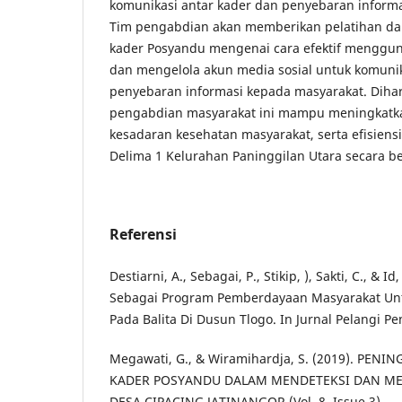
komunikasi antar kader dan penyebaran inform
Tim pengabdian akan memberikan pelatihan d
kader Posyandu mengenai cara efektif mengg
dan mengelola akun media sosial untuk komunik
penyebaran informasi kepada masyarakat. Diha
pengabdian masyarakat ini mampu meningkatka
kesadaran kesehatan masyarakat, serta efisiens
Delima 1 Kelurahan Paninggilan Utara secara be
Referensi
Destiarni, A., Sebagai, P., Stikip, ), Sakti, C., & 
Sebagai Program Pemberdayaan Masyarakat Un
Pada Balita Di Dusun Tlogo. In Jurnal Pelangi Pen
Megawati, G., & Wiramihardja, S. (2019). PEN
KADER POSYANDU DALAM MENDETEKSI DAN ME
DESA CIPACING JATINANGOR (Vol. 8, Issue 3).