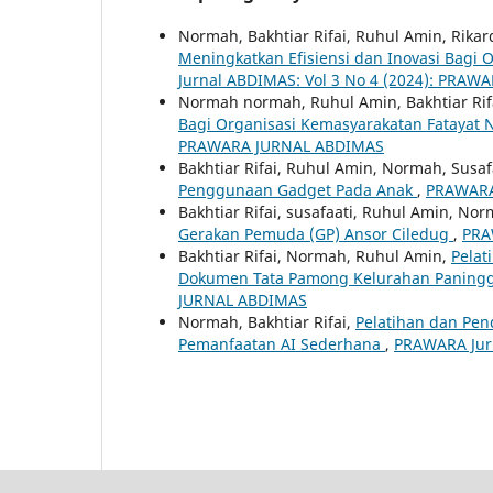
Normah, Bakhtiar Rifai, Ruhul Amin, Rika
Meningkatkan Efisiensi dan Inovasi Bagi
Jurnal ABDIMAS: Vol 3 No 4 (2024): PRA
Normah normah, Ruhul Amin, Bakhtiar Rifai
Bagi Organisasi Kemasyarakatan Fatayat
PRAWARA JURNAL ABDIMAS
Bakhtiar Rifai, Ruhul Amin, Normah, Susaf
Penggunaan Gadget Pada Anak
,
PRAWARA 
Bakhtiar Rifai, susafaati, Ruhul Amin, No
Gerakan Pemuda (GP) Ansor Ciledug
,
PRA
Bakhtiar Rifai, Normah, Ruhul Amin,
Pelat
Dokumen Tata Pamong Kelurahan Paningg
JURNAL ABDIMAS
Normah, Bakhtiar Rifai,
Pelatihan dan Pen
Pemanfaatan AI Sederhana
,
PRAWARA Jur