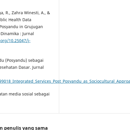
a, R., Zahra Winesti, A., &
blic Health Data
Posyandu in Grujugan
-Dinamika : Jurnal
.org/10.25047/j-
du (Posyandu) sebagai
esehatan Dasar. Jurnal
99018_Integrated_Services_Post_Posyandu_as_Sociocultural_Appro
aatan media sosial sebagai
an penulis yang sama