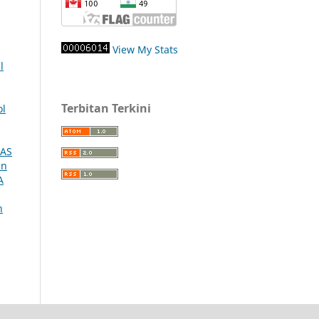
View My Stats
l
Terbitan Terkini
ol
MAS
an
A
n