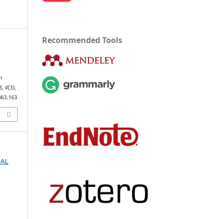
Recommended Tools
1
n
S
,
4
(3),
4i3.163
NAL