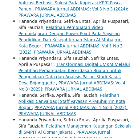
Aplikasi Berbasis Solusi Pada Koperasi KPRI Pasca
Panen
,
PRAWARA Jurnal ABDIMAS: Vol 3 No 3 (2024):
PRAWARA JURNAL ABDIMAS
Hananda Priyandaru, Sefrika Entas, Aprilia Puspasari,
Sifa Fauziah,
Pelatihan Pembuatan Video
Pembelajaran Dengan Power Point Pada Yayasan
Pendidikan Dan Kesejahteraan Islam Al Muhajirin
Kota Bogor
,
PRAWARA Jurnal ABDIMAS: Vol 1 No 3
(2022): PRAWARA JURNAL ABDIMAS
Hananda Priyandaru, Sifa Fauziah, Sefrika Entas,
Aprilia Puspasari,
Transformasi Digital UMKM Melalui
Pelatihan Pemanfaatan Kecerdasan Buatan untuk
Pengelolaan Data dan Analisis Pasar: Studi Kasus
Desa Bojonggede
,
PRAWARA Jurnal ABDIMAS: Vol 4
No 3 (2025): PRAWARA JURNAL ABDIMAS
Hananda, Serfika, Aprilia, Sifa Fauziah,
Pelatihan
Aplikasi Canva bagi Staff yayasan Al-Muhajirin Kota
Bogor
,
PRAWARA Jurnal ABDIMAS: Vol 1 No 4 (2022):
PRAWARA JURNAL ABDIMAS
Hananda Priyandaru, Sefrika Entas, Aprilia Puspasari,
Sifa Fauziah,
Pelatihan Manajemen Keuangan Sekolah
di SMPIT Al Qomar Jakarta
,
PRAWARA Jurnal