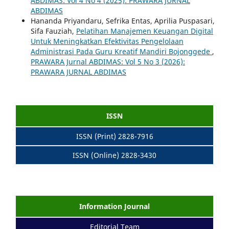
ABDIMAS: Vol 4 No 4 (2025): PRAWARA JURNAL
ABDIMAS
Hananda Priyandaru, Sefrika Entas, Aprilia Puspasari,
Sifa Fauziah,
Pelatihan Manajemen Keuangan Digital
Untuk Meningkatkan Efektivitas Pengelolaan
Administrasi Pada Guru Kreatif Mandiri Bojonggede
,
PRAWARA Jurnal ABDIMAS: Vol 5 No 3 (2026):
PRAWARA JURNAL ABDIMAS
ISSN
ISSN (Print) 2828-7916
ISSN (Online) 2828-3430
Information Journal
Editorial Team