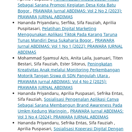
Sebagai Sarana Promosi Kegiatan Desa Kota Batu
Bogor
,
PRAWARA Jurnal ABDIMAS: Vol 2 No 2 (2023):
PRAWARA JURNAL ABDIMAS
Hananda Priyandaru, Serfika, Sifa Fauziah, Aprilia
Puspitasari,
Pelatihan Digital Marketing
Menggunakan Aplikasi Tiktok Pada Karang Taruna
Tunas Mandiri Desa Sukaharja Bogor
,
PRAWARA
Jurnal ABDIMAS: Vol 1 No 1 (2022): PRAWARA JURNAL
ABDIMAS
Mohammad Syamsul Azis, Anita Laila, Juanuari, Titen
Bestari, Sifa Fauziah, Ester Sitorus,
Peningkatan
Kreativitas Anak melalui Monitoring Perkembangan
Motorik Tangan Siswa di SDN Pangulah Utara
,
PRAWARA Jurnal ABDIMAS: Vol 4 No 2 (2025):
PRAWARA JURNAL ABDIMAS
Hananda Priyandaru, Aprilia Puspasari, Sefrika Entas,
Sifa Fauziah,
Sosialisasi Pengenalan Aplikasi Canva
Sebagai Sarana Membangun Brand Awareness Pada
Umkm Kedung Waringin
,
PRAWARA Jurnal ABDIMAS:
Vol 3 No 4 (2024): PRAWARA JURNAL ABDIMAS
Hananda Priyandaru, Sefrika Entas, Sifa Fauziah ,
Aprilia Puspasari,
Sosialisasi Koperasi Digital Dengan