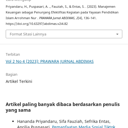
Priyandaru, H., Puspasari, A. ., Fauziah, S., & Entas, S. . (2023). Manajemen
Keuangan sebagai Penunjang Efektifitas Kegiatan pada Yayasan Pendidikan
Islam Arrohman Nur .
PRAWARA Jurnal ABDIMAS
,
2
(4), 136–141.
https://doi.org/10.63297/abdimas.v2i4.82
Format Sitasi Lainnya
Terbitan
Vol 2 No 4 (2023): PRAWARA JURNAL ABDIMAS
Bagian
Artikel Terkini
Artikel paling banyak dibaca berdasarkan penulis
yang sama
Hananda Priyandaru, Sifa Fauziah, Sefrika Entas,
Aprilia Puspasari,
Pemanfaatan Media Sosial Tiktok