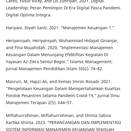
Carell, Yusuf Ricky, and Lis Zuhriyah. 2021. Digital
Leadership: Peran Pemimpin Di Era Digital Pasca Pandemi.
Digital Optima Integra.
Hariyani, Diyah Santi. 2021. “Manajemen Keuangan 1.”
Heriyansyah, Heriyansyah, Muhammad Hidayat Ginanjar,
and Fina Mujahidah. 2020. “Implementasi Manajemen
Keuangan Dalam Menunjang Efektifitas Kegiatan Di
Yayasan Az-Zikra Sentul Bogor.” Islamic Management:
Jurnal Manajemen Pendidikan Islam 3(02): 74–82.
Masruri, M, Hapzi Ali, and Kemas Imron Rosadi. 2021.
“Pengelolaan Keuangan Dalam Mempertahankan Kualitas
Pondok Pesantren Selama Pandemi Covid-19.” Jurnal Ilmu
Manajemen Terapan 2(5): 644–57.
Miftahurrohman, Miftahurrohman, and Shinta Sabna
Kartika Shinta. 2023. “PERANCANGAN DAN IMPLEMENTASI
SISTEM INFORMASI MANAJEMEN KEUANGAN SEKOLAH