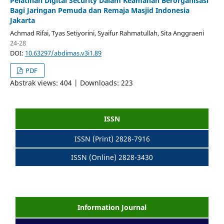
Pelatihan Digital Security Dalam Keamanan Berorganisasi
Bagi Jaringan Pemuda dan Remaja Masjid Indonesia
Jakarta
Achmad Rifai, Tyas Setiyorini, Syaifur Rahmatullah, Sita Anggraeni
24-28
DOI:
10.63297/abdimas.v3i1.89
PDF
Abstrak views: 404 | Downloads: 223
ISSN
ISSN (Print) 2828-7916
ISSN (Online) 2828-3430
Information Journal